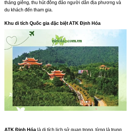
tháng giêng, thu hút đông đảo người dân địa phương và
du khách đến tham gia.
Khu di tích Quốc gia đặc biệt ATK Định Hóa
ATK Định Hóa
là di tích lịch sử quan trọng, từng là trung