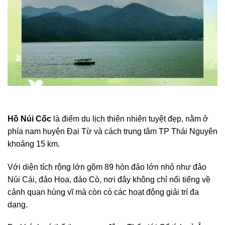
Hồ Núi Cốc
là điểm du lịch thiên nhiên tuyệt đẹp, nằm ở
phía nam huyện Đại Từ và cách trung tâm TP Thái Nguyên
khoảng 15 km.
Với diện tích rộng lớn gồm 89 hòn đảo lớn nhỏ như đảo
Núi Cái, đảo Hoa, đảo Cò, nơi đây không chỉ nổi tiếng về
cảnh quan hùng vĩ mà còn có các hoạt động giải trí đa
dạng.