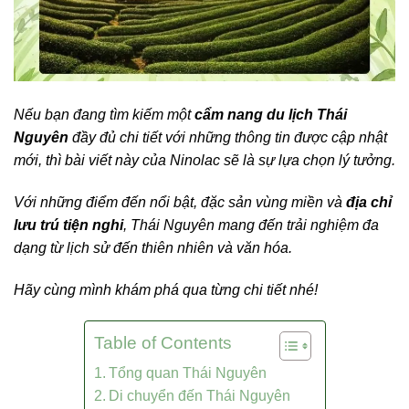
Nếu bạn đang tìm kiếm một
cẩm nang du lịch Thái
Nguyên
đầy đủ chi tiết với những thông tin được cập nhật
mới, thì bài viết này của Ninolac sẽ là sự lựa chọn lý tưởng.
Với những điểm đến nổi bật, đặc sản vùng miền và
địa chỉ
lưu trú tiện nghi
, Thái Nguyên mang đến trải nghiệm đa
dạng từ lịch sử đến thiên nhiên và văn hóa.
Hãy cùng mình khám phá qua từng chi tiết nhé!
Table of Contents
Tổng quan Thái Nguyên
Di chuyển đến Thái Nguyên