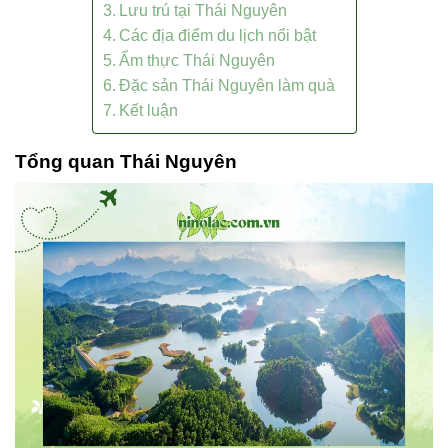
Lưu trú tại Thái Nguyên
Các địa điểm du lịch nổi bật
Ẩm thực Thái Nguyên
Đặc sản Thái Nguyên làm quà
Kết luận
Tổng quan Thái Nguyên