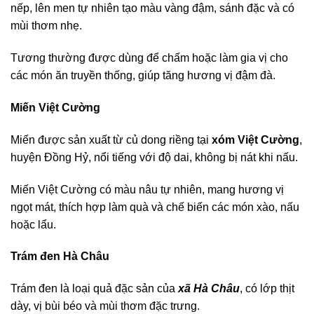
nếp, lên men tự nhiên tạo màu vàng đậm, sánh đặc và có
mùi thơm nhẹ.
Tương thường được dùng để chấm hoặc làm gia vị cho
các món ăn truyền thống, giúp tăng hương vị đậm đà.
Miến Việt Cường
Miến được sản xuất từ củ dong riềng tại
xóm Việt Cường
,
huyện Đồng Hỷ, nổi tiếng với độ dai, không bị nát khi nấu.
Miến Việt Cường có màu nâu tự nhiên, mang hương vị
ngọt mát, thích hợp làm quà và chế biến các món xào, nấu
hoặc lẩu.
Trám đen Hà Châu
Trám đen là loại quả đặc sản của
xã Hà Châu
, có lớp thịt
dày, vị bùi béo và mùi thơm đặc trưng.