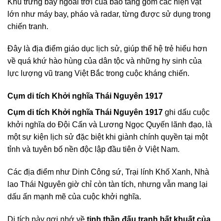
Khu trưng bày ngoài trời của bảo tàng gồm các hiện vật
lớn như máy bay, pháo và radar, từng được sử dụng trong
chiến tranh.
Đây là địa điểm giáo dục lịch sử, giúp thế hệ trẻ hiểu hơn
về quá khứ hào hùng của dân tộc và những hy sinh của
lực lượng vũ trang Việt Bắc trong cuộc kháng chiến.
Cụm di tích Khởi nghĩa Thái Nguyên 1917
Cụm di tích Khởi nghĩa Thái Nguyên 1917
ghi dấu cuộc
khởi nghĩa do Đội Cấn và Lương Ngọc Quyến lãnh đạo, là
một sự kiện lịch sử đặc biệt khi giành chính quyền tại một
tỉnh và tuyên bố nền độc lập đầu tiên ở Việt Nam.
Các địa điểm như Dinh Công sứ, Trại lính Khố Xanh, Nhà
lao Thái Nguyên giờ chỉ còn tàn tích, nhưng vẫn mang lại
dấu ấn mạnh mẽ của cuộc khởi nghĩa.
Di tích này gợi nhớ về
tinh thần đấu tranh bất khuất của