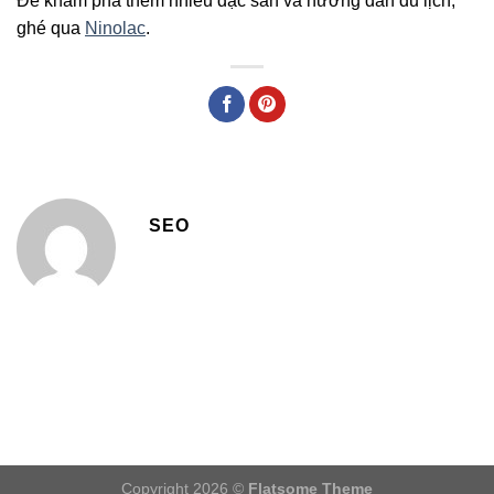
Để khám phá thêm nhiều đặc sản và hướng dẫn du lịch,
ghé qua
Ninolac
.
SEO
Copyright 2026 ©
Flatsome Theme