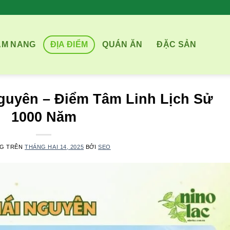
ẨM NANG
ĐỊA ĐIỂM
QUÁN ĂN
ĐẶC SẢN
guyên – Điểm Tâm Linh Lịch Sử
1000 Năm
NG TRÊN
THÁNG HAI 14, 2025
BỞI
SEO