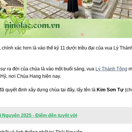
chính xác hơn là vào thế kỷ 11 dưới triều đại của vua Lý Thán
ề sự ra đời của chùa là vào một buổi sáng, vua
Lý Thánh Tông
m
 Hỷ, nơi Chùa Hang hiện nay.
ã quyết định xây dựng chùa tại đây, lấy tên là
Kim Sơn Tự
(ch
 Nguyên 2025 - Điểm đến tuyệt vời