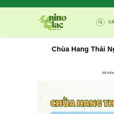
Chuyển
đến
nội
C
dung
Chùa Hang Thái N
ĐÃ ĐĂ