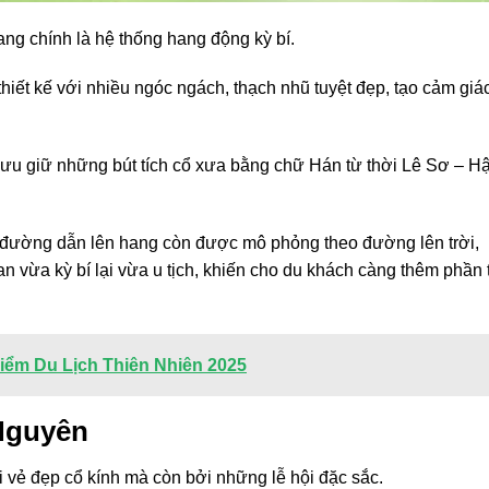
ng chính là hệ thống hang động kỳ bí.
iết kế với nhiều ngóc ngách, thạch nhũ tuyệt đẹp, tạo cảm giá
 lưu giữ những bút tích cổ xưa bằng chữ Hán từ thời Lê Sơ – H
 đường dẫn lên hang còn được mô phỏng theo đường lên trời,
 vừa kỳ bí lại vừa u tịch, khiến cho du khách càng thêm phần 
iểm Du Lịch Thiên Nhiên 2025
Nguyên
 vẻ đẹp cổ kính mà còn bởi những lễ hội đặc sắc.