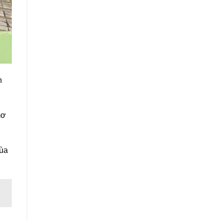
h
ơ
ùa