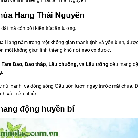
hất và linh thiêng nhất tại Thái Nguyên.
Chùa Hang Thái Nguyên
 dài mà còn bởi kiến trúc ấn tượng.
a Hang nằm trong một không gian thanh tịnh và yên bình, đượ
ên một không gian linh thiêng khó nơi nào có được.
n Tam Bảo
,
Bảo tháp
,
Lầu chuông
, và
Lầu trống
đều mang đ
g.
y núi xanh, và dòng sông Cầu uốn lượn ngay trước mặt chùa. 
nh và thiên nhiên.
hang động huyền bí