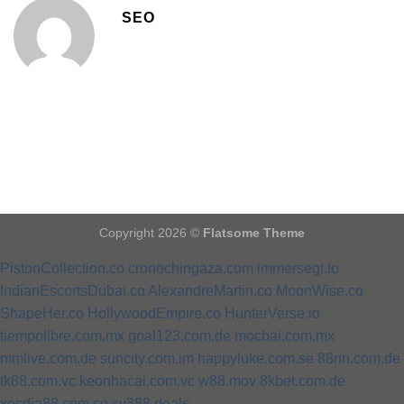
SEO
Copyright 2026 ©
Flatsome Theme
PistonCollection.co
cronochingaza.com
immersegt.io
IndianEscortsDubai.co
AlexandreMartin.co
MoonWise.co
ShapeHer.co
HollywoodEmpire.co
HunterVerse.io
tiempolibre.com.mx
goal123.com.de
mocbai.com.mx
mmlive.com.de
suncity.com.im
happyluke.com.se
88nn.com.de
tk88.com.vc
keonhacai.com.vc
w88.mov
8kbet.com.de
xocdia88.com.co
sv388.deals