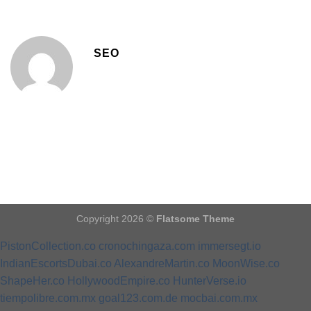
SEO
Copyright 2026 ©
Flatsome Theme
PistonCollection.co
cronochingaza.com
immersegt.io
IndianEscortsDubai.co
AlexandreMartin.co
MoonWise.co
ShapeHer.co
HollywoodEmpire.co
HunterVerse.io
tiempolibre.com.mx
goal123.com.de
mocbai.com.mx