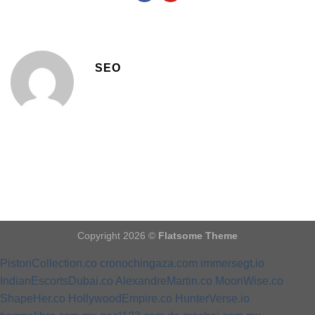
SEO
Copyright 2026 ©
Flatsome Theme
PistonCollection.co
cronochingaza.com
immersegt.io
IndianEscortsDubai.co
AlexandreMartin.co
MoonWise.co
ShapeHer.co
HollywoodEmpire.co
HunterVerse.io