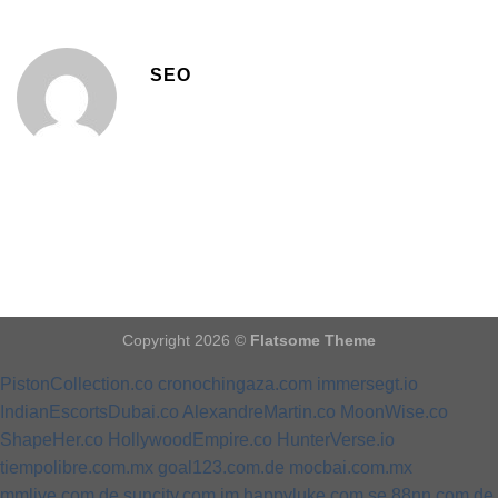
SEO
Copyright 2026 ©
Flatsome Theme
PistonCollection.co
cronochingaza.com
immersegt.io
IndianEscortsDubai.co
AlexandreMartin.co
MoonWise.co
ShapeHer.co
HollywoodEmpire.co
HunterVerse.io
tiempolibre.com.mx
goal123.com.de
mocbai.com.mx
mmlive.com.de
suncity.com.im
happyluke.com.se
88nn.com.de