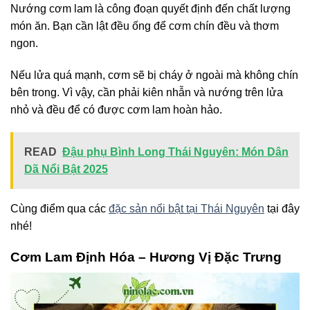
Nướng cơm lam là công đoạn quyết định đến chất lượng
món ăn. Bạn cần lật đều ống để cơm chín đều và thơm
ngon.
Nếu lửa quá mạnh, cơm sẽ bị cháy ở ngoài mà không chín
bên trong. Vì vậy, cần phải kiên nhẫn và nướng trên lửa
nhỏ và đều để có được cơm lam hoàn hảo.
READ
Đậu phụ Bình Long Thái Nguyên: Món Dân
Dã Nổi Bật 2025
Cùng điểm qua các
đặc sản nổi bật tại Thái Nguyên
tại đây
nhé!
Cơm Lam Định Hóa – Hương Vị Đặc Trưng