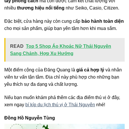
tay phong cách
mà còn được cam kết chất lượng với
nhiều
thương hiệu nổi tiếng
như Seiko, Casio, Citizen.
Đặc biệt, cửa hàng này còn cung cấp
bảo hành toàn diện
cho mọi sản phẩm, giúp bạn yên tâm hơn khi mua sắm.
READ
Top 5 Shop Áo Khoác Nữ Thái Nguyên
Sang Chảnh, Hợp Xu Hướng
Một điểm cộng của Đăng Quang là
giá cả hợp lý
và nhân
viên tư vấn tận tâm. Địa chỉ này phù hợp cho những bạn
yêu thích sự đa dạng và chất lượng.
Nếu bạn muốn khám phá thêm các địa điểm thú vị ở đây,
xem ngay
bí kíp du lịch thú vị ở Thái Nguyên
nhé!
Đồng Hồ Nguyễn Tùng