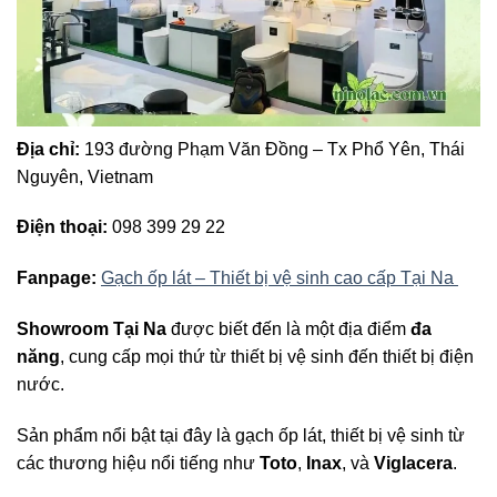
Địa chỉ:
193 đường Phạm Văn Đồng – Tx Phổ Yên, Thái
Nguyên, Vietnam
Điện thoại:
098 399 29 22
Fanpage:
Gạch ốp lát – Thiết bị vệ sinh cao cấp Tại Na
Showroom Tại Na
được biết đến là một địa điểm
đa
năng
, cung cấp mọi thứ từ thiết bị vệ sinh đến thiết bị điện
nước.
Sản phẩm nổi bật tại đây là gạch ốp lát, thiết bị vệ sinh từ
các thương hiệu nổi tiếng như
Toto
,
Inax
, và
Viglacera
.