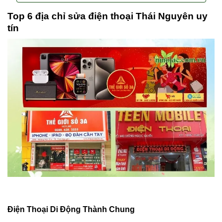
Top 6 địa chỉ sửa điện thoại Thái Nguyên uy
tín
Điện Thoại Di Động Thành Chung