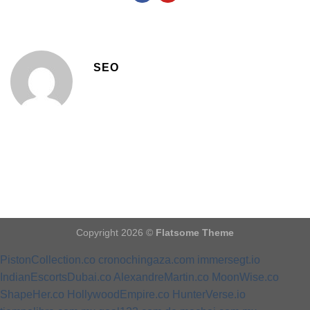
SEO
Copyright 2026 ©
Flatsome Theme
PistonCollection.co
cronochingaza.com
immersegt.io
IndianEscortsDubai.co
AlexandreMartin.co
MoonWise.co
ShapeHer.co
HollywoodEmpire.co
HunterVerse.io