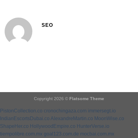
SEO
Copyright 2026 ©
Flatsome Theme
PistonCollection.co
cronochingaza.com
immersegt.io
IndianEscortsDubai.co
AlexandreMartin.co
MoonWise.co
ShapeHer.co
HollywoodEmpire.co
HunterVerse.io
tiempolibre.com.mx
goal123.com.de
mocbai.com.mx