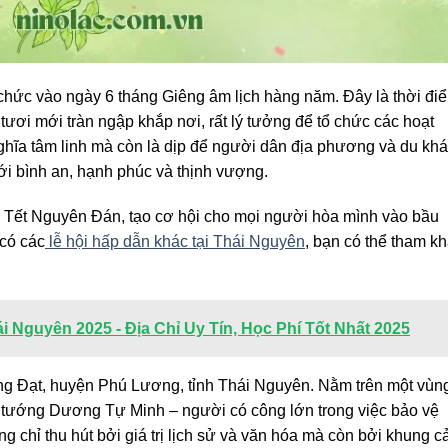
hức vào ngày 6 tháng Giêng âm lịch hàng năm. Đây là thời đi
 tươi mới tràn ngập khắp nơi, rất lý tưởng để tổ chức các hoạt
ghĩa tâm linh mà còn là dịp để người dân địa phương và du kh
 bình an, hạnh phúc và thịnh vượng.
ịp Tết Nguyên Đán, tạo cơ hội cho mọi người hòa mình vào bầu
 có các
lễ hội hấp dẫn khác tại Thái Nguyên
, bạn có thể tham k
 Nguyên 2025 - Địa Chỉ Uy Tín, Học Phí Tốt Nhất 2025
ng Đạt, huyện Phú Lương, tỉnh Thái Nguyên. Nằm trên một vùn
h tướng Dương Tự Minh – người có công lớn trong việc bảo vệ
g chỉ thu hút bởi giá trị lịch sử và văn hóa mà còn bởi khung c