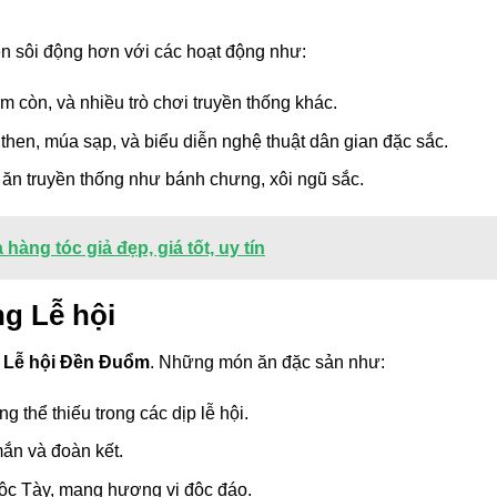
nên sôi động hơn với các hoạt động như:
ém còn, và nhiều trò chơi truyền thống khác.
t then, múa sạp, và biểu diễn nghệ thuật dân gian đặc sắc.
ăn truyền thống như bánh chưng, xôi ngũ sắc.
àng tóc giả đẹp, giá tốt, uy tín
g Lễ hội
g
Lễ hội Đền Đuổm
. Những món ăn đặc sản như:
g thể thiếu trong các dịp lễ hội.
ắn và đoàn kết.
tộc Tày, mang hương vị độc đáo.