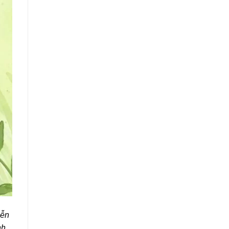
iễn
nh