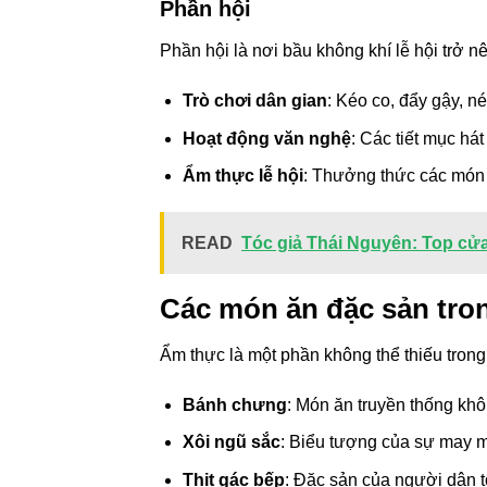
Phần hội
Phần hội là nơi bầu không khí lễ hội trở 
Trò chơi dân gian
: Kéo co, đẩy gậy, n
Hoạt động văn nghệ
: Các tiết mục há
Ẩm thực lễ hội
: Thưởng thức các món 
READ
Tóc giả Thái Nguyên: Top cửa h
Các món ăn đặc sản tron
Ẩm thực là một phần không thể thiếu tron
Bánh chưng
: Món ăn truyền thống khôn
Xôi ngũ sắc
: Biểu tượng của sự may m
Thịt gác bếp
: Đặc sản của người dân 