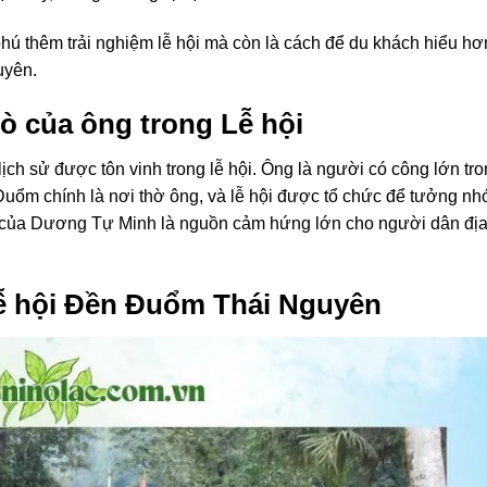
ú thêm trải nghiệm lễ hội mà còn là cách để du khách hiểu hơ
uyên.
ò của ông trong Lễ hội
lịch sử được tôn vinh trong lễ hội. Ông là người có công lớn tr
Đuổm chính là nơi thờ ông, và lễ hội được tổ chức để tưởng nh
nh của Dương Tự Minh là nguồn cảm hứng lớn cho người dân đị
ễ hội Đền Đuổm Thái Nguyên