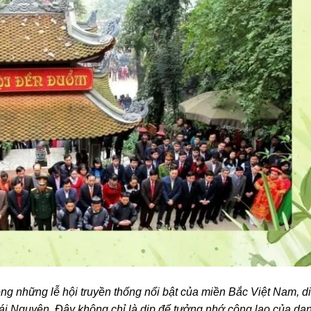
ong những lễ hội truyền thống nổi bật của miền Bắc Việt Nam, d
ái Nguyên. Đây không chỉ là dịp để tưởng nhớ công lao của da