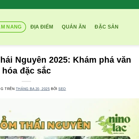
ẨM NANG
ĐỊA ĐIỂM
QUÁN ĂN
ĐẶC SẢN
hái Nguyên 2025: Khám phá văn
hóa đặc sắc
NG TRÊN
THÁNG BA 20, 2025
BỞI
SEO