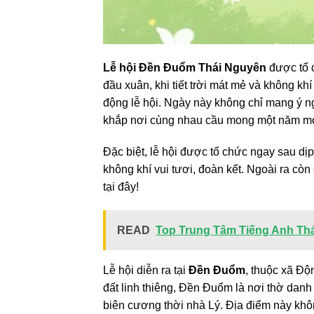
Lễ hội Đền Đuổm Thái Nguyên
được tổ c
đầu xuân, khi tiết trời mát mẻ và không khí
động lễ hội. Ngày này không chỉ mang ý n
khắp nơi cùng nhau cầu mong một năm mới
Đặc biệt, lễ hội được tổ chức ngay sau d
không khí vui tươi, đoàn kết. Ngoài ra còn
tại đây!
READ
Top Trung Tâm Tiếng Anh Thái
Lễ hội diễn ra tại
Đền Đuổm
, thuộc xã Độ
đất linh thiêng, Đền Đuổm là nơi thờ dan
biên cương thời nhà Lý. Địa điểm này khôn