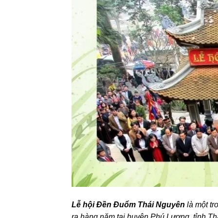
Lễ hội Đền Đuổm Thái Nguyên
là một tr
ra hàng năm tại huyện Phú Lương, tỉnh Th