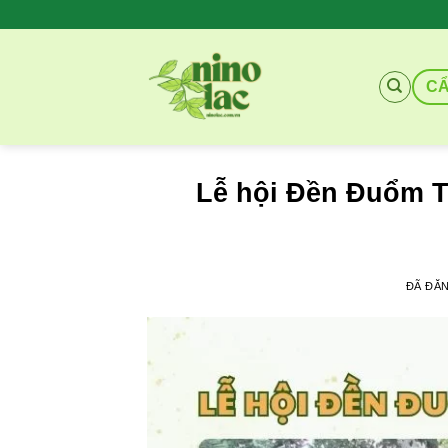
Chuyển
đến
nội
C
dung
Lễ hội Đền Đuổm T
ĐÃ ĐĂ