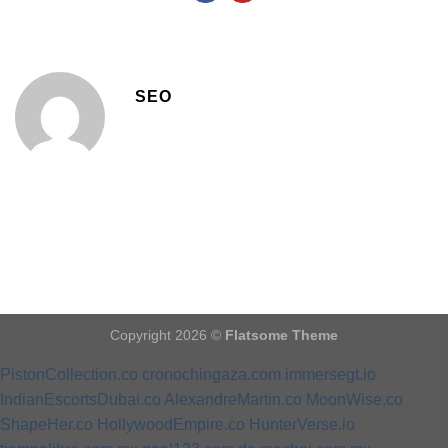
SEO
Copyright 2026 ©
Flatsome Theme
PistonCollection.co
cronochingaza.com
immersegt.io
IndianEscortsDubai.co
AlexandreMartin.co
MoonWise.co
ShapeHer.co
HollywoodEmpire.co
HunterVerse.io