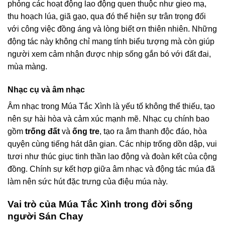
phỏng các hoạt động lao động quen thuộc như gieo mạ,
thu hoạch lúa, giã gạo, qua đó thể hiện sự trân trọng đối
với công việc đồng áng và lòng biết ơn thiên nhiên. Những
động tác này không chỉ mang tính biểu tượng mà còn giúp
người xem cảm nhận được nhịp sống gắn bó với đất đai,
mùa màng.
Nhạc cụ và âm nhạc
Âm nhạc trong Múa Tắc Xình là yếu tố không thể thiếu, tạo
nên sự hài hòa và cảm xúc mạnh mẽ. Nhạc cụ chính bao
gồm
trống đất
và
ống tre
, tạo ra âm thanh độc đáo, hòa
quyện cùng tiếng hát dân gian. Các nhịp trống dồn dập, vui
tươi như thúc giục tinh thần lao động và đoàn kết của cộng
đồng. Chính sự kết hợp giữa âm nhạc và động tác múa đã
làm nên sức hút đặc trưng của điệu múa này.
Vai trò của Múa Tắc Xình trong đời sống
người Sán Chay