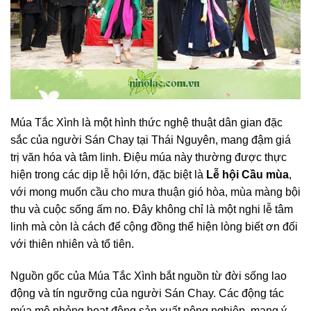
Múa Tắc Xình là một hình thức nghệ thuật dân gian đặc
sắc của người Sán Chay tại Thái Nguyên, mang đậm giá
trị văn hóa và tâm linh. Điệu múa này thường được thực
hiện trong các dịp lễ hội lớn, đặc biệt là
Lễ hội Cầu mùa
,
với mong muốn cầu cho mưa thuận gió hòa, mùa màng bội
thu và cuộc sống ấm no. Đây không chỉ là một nghi lễ tâm
linh mà còn là cách để cộng đồng thể hiện lòng biết ơn đối
với thiên nhiên và tổ tiên.
Nguồn gốc của Múa Tắc Xình bắt nguồn từ đời sống lao
động và tín ngưỡng của người Sán Chay. Các động tác
múa mô phỏng hoạt động sản xuất nông nghiệp, mang ý