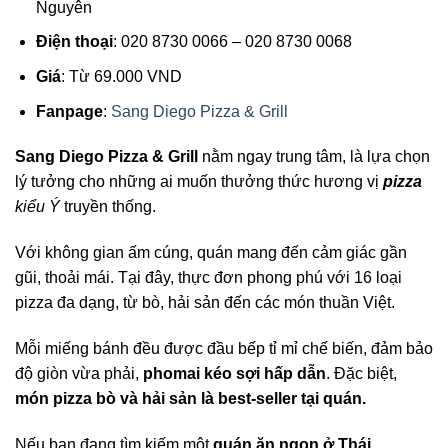
Nguyên
Điện thoại
: 020 8730 0066 – 020 8730 0068
Giá
: Từ 69.000 VND
Fanpage
:
Sang Diego Pizza & Grill
Sang Diego Pizza & Grill
nằm ngay trung tâm, là lựa chọn
lý tưởng cho những ai muốn thưởng thức hương vị
pizza
kiểu Ý
truyền thống.
Với không gian ấm cúng, quán mang đến cảm giác gần
gũi, thoải mái. Tại đây, thực đơn phong phú với 16 loại
pizza đa dạng, từ bò, hải sản đến các món thuần Việt.
Mỗi miếng bánh đều được đầu bếp tỉ mỉ chế biến, đảm bảo
độ giòn vừa phải,
phomai kéo sợi hấp dẫn
. Đặc biệt,
món pizza bò và hải sản là best-seller tại quán.
Nếu bạn đang tìm kiếm một
quán ăn ngon ở Thái