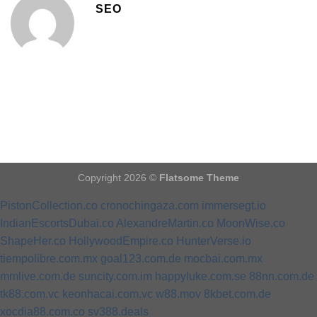
SEO
Copyright 2026 ©
Flatsome Theme
PistonCollection.co
cronochingaza.com
immersegt.io
IndianEscortsDubai.co
AlexandreMartin.co
MoonWise.co
ShapeHer.co
HollywoodEmpire.co
HunterVerse.io
tiempolibre.com.mx
goal123.com.de
mocbai.com.mx
mmlive.com.de
suncity.com.im
happyluke.com.se
88nn.com.de
tk88.com.vc
keonhacai.com.vc
w88.mov
8kbet.com.de
xocdia88.com.co
sv388.deals