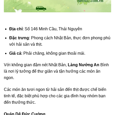
Địa chỉ
: Số 146 Minh Cầu, Thái Nguyên
Đặc trưng
: Phong cách Nhật Bản, thực đơn phong phú
với hải sản và thịt.
Giá cả
: Phải chăng, không gian thoải mái.
Với không gian đậm nét Nhật Bản,
Làng Nướng An
Bình
là nơi lý tưởng để thư giãn và tận hưởng các món ăn
ngon.
Các món ăn tươi ngon từ hải sản đến thịt được chế biến
tinh tế, đặc biệt phù hợp cho các gia đình hay nhóm bạn
đến thưởng thức.
Quán Dê Đức Cường