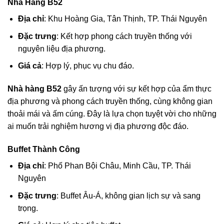
Nhà Hàng B52
Địa chỉ
: Khu Hoàng Gia, Tân Thịnh, TP. Thái Nguyên
Đặc trưng
: Kết hợp phong cách truyền thống với
nguyên liệu địa phương.
Giá cả
: Hợp lý, phục vụ chu đáo.
Nhà hàng B52
gây ấn tượng với sự kết hợp của ẩm thực
địa phương và phong cách truyền thống, cùng không gian
thoải mái và ấm cúng. Đây là lựa chọn tuyệt vời cho những
ai muốn trải nghiệm hương vị địa phương độc đáo.
Buffet Thành Công
Địa chỉ
: Phố Phan Bội Châu, Minh Cầu, TP. Thái
Nguyên
Đặc trưng
: Buffet Âu-Á, không gian lịch sự và sang
trọng.