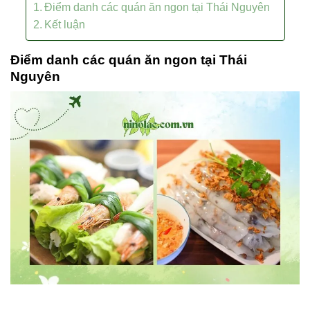
Điểm danh các quán ăn ngon tại Thái Nguyên
Kết luận
Điểm danh các quán ăn ngon tại Thái
Nguyên