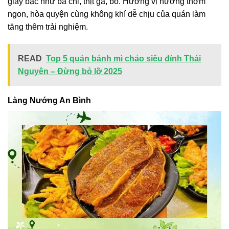
giấy bạc như ba chỉ, thịt gà, bò. Hương vị nướng thơm
ngon, hòa quyện cùng không khí dễ chịu của quán làm
tăng thêm trải nghiệm.
READ
Top 5 quán bánh mì chảo siêu đỉnh Thái
Nguyên – Đừng bỏ lỡ 2025
Làng Nướng An Bình