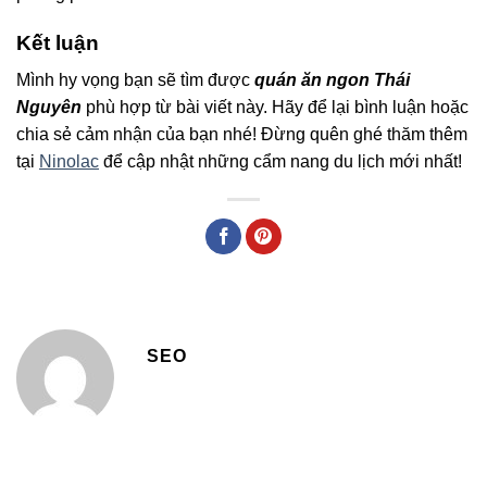
Kết luận
Mình hy vọng bạn sẽ tìm được
quán ăn ngon Thái
Nguyên
phù hợp từ bài viết này. Hãy để lại bình luận hoặc
chia sẻ cảm nhận của bạn nhé! Đừng quên ghé thăm thêm
tại
Ninolac
để cập nhật những cẩm nang du lịch mới nhất!
SEO