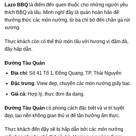
Lazo BBQ
là điểm đến quen thuộc cho những người yêu
thích BBQ và lẩu. Mình nghĩ đây là quán hoàn hảo để
thưởng thức các món nướng, từ ba chỉ bò đến chân gà rút
xương.
Thực khách còn có thể thử món lẩu với hương vị đậm đà,
đầy hấp dẫn.
Đường Tàu Quán
Địa chỉ
: Số 41 Tổ 1, Đồng Quang, TP. Thái Nguyên
Đặc trưng
: View đẹp, chuyên các món nướng giấy bạc.
Giá cả
: Hợp lý, thực đơn đa dạng.
Đường Tàu Quán
có phong cách đặc biệt và vị trí tuyệt
đẹp, tạo nên không gian thú vị để tận hưởng ẩm thực.
Thực khách đến đây sẽ bị hấp dẫn bởi các món nướng