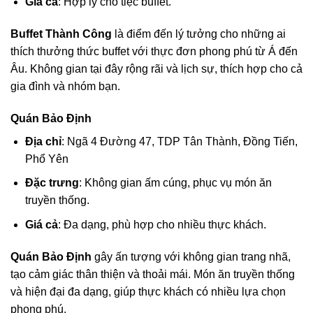
Giá cả
: Hợp lý cho tiệc buffet.
Buffet Thành Công
là điểm đến lý tưởng cho những ai
thích thưởng thức buffet với thực đơn phong phú từ Á đến
Âu. Không gian tại đây rộng rãi và lịch sự, thích hợp cho cả
gia đình và nhóm bạn.
Quán Bảo Định
Địa chỉ
: Ngã 4 Đường 47, TDP Tân Thành, Đồng Tiến,
Phổ Yên
Đặc trưng
: Không gian ấm cúng, phục vụ món ăn
truyền thống.
Giá cả
: Đa dạng, phù hợp cho nhiều thực khách.
Quán Bảo Định
gây ấn tượng với không gian trang nhã,
tạo cảm giác thân thiện và thoải mái. Món ăn truyền thống
và hiện đại đa dạng, giúp thực khách có nhiều lựa chọn
phong phú.