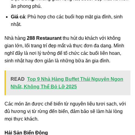
ăn phong phú.
Giá cả
: Phù hợp cho các buổi họp mặt gia đình, sinh
nhật.
Nhà hàng
288 Restaurant
thu hút du khách với không
gian lớn, lối trang trí đẹp mắt và thực đơn đa dạng. Mình
nghĩ đây là nơi lý tưởng để tổ chức các buổi liên hoan,
sinh nhật hay đơn giản là những bữa ăn gia đình.
READ
Top 9 Nhà Hàng Buffet Thái Nguyên Ngon
Nhất, Không Thể Bỏ Lỡ 2025
Các món ăn được chế biến từ nguyên liệu tươi sạch, với
đủ hương vị từ rừng đến biển, đảm bảo sẽ làm hài lòng
mọi thực khách.
Hải Sản Biển Đông