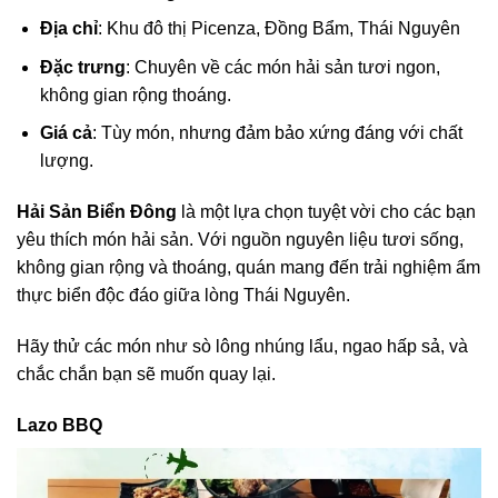
Địa chỉ
: Khu đô thị Picenza, Đồng Bẩm, Thái Nguyên
Đặc trưng
: Chuyên về các món hải sản tươi ngon,
không gian rộng thoáng.
Giá cả
: Tùy món, nhưng đảm bảo xứng đáng với chất
lượng.
Hải Sản Biển Đông
là một lựa chọn tuyệt vời cho các bạn
yêu thích món hải sản. Với nguồn nguyên liệu tươi sống,
không gian rộng và thoáng, quán mang đến trải nghiệm ẩm
thực biển độc đáo giữa lòng Thái Nguyên.
Hãy thử các món như sò lông nhúng lẩu, ngao hấp sả, và
chắc chắn bạn sẽ muốn quay lại.
Lazo BBQ