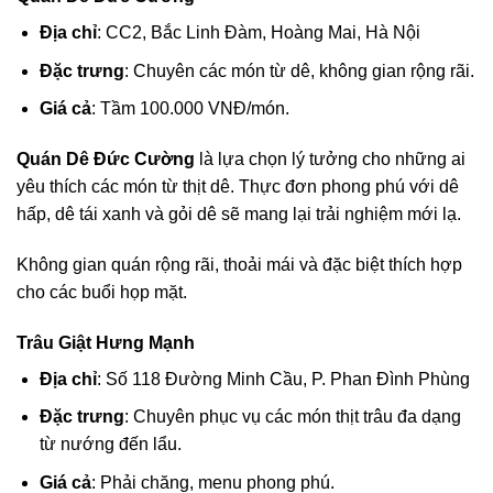
Địa chỉ
: CC2, Bắc Linh Đàm, Hoàng Mai, Hà Nội
Đặc trưng
: Chuyên các món từ dê, không gian rộng rãi.
Giá cả
: Tầm 100.000 VNĐ/món.
Quán Dê Đức Cường
là lựa chọn lý tưởng cho những ai
yêu thích các món từ thịt dê. Thực đơn phong phú với dê
hấp, dê tái xanh và gỏi dê sẽ mang lại trải nghiệm mới lạ.
Không gian quán rộng rãi, thoải mái và đặc biệt thích hợp
cho các buổi họp mặt.
Trâu Giật Hưng Mạnh
Địa chỉ
: Số 118 Đường Minh Cầu, P. Phan Đình Phùng
Đặc trưng
: Chuyên phục vụ các món thịt trâu đa dạng
từ nướng đến lẩu.
Giá cả
: Phải chăng, menu phong phú.