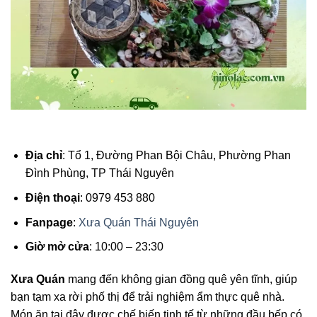
Địa chỉ
: Tổ 1, Đường Phan Bội Châu, Phường Phan
Đình Phùng, TP Thái Nguyên
Điện thoại
: 0979 453 880
Fanpage
:
Xưa Quán Thái Nguyên
Giờ mở cửa
: 10:00 – 23:30
Xưa Quán
mang đến không gian đồng quê yên tĩnh, giúp
bạn tạm xa rời phố thị để trải nghiệm ẩm thực quê nhà.
Món ăn tại đây được chế biến tinh tế từ những đầu bếp có