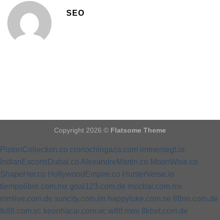
SEO
Copyright 2026 ©
Flatsome Theme
PistonCollection.co
cronochingaza.com
immersegt.io
IndianEscortsDubai.co
AlexandreMartin.co
MoonWise.co
ShapeHer.co
HollywoodEmpire.co
HunterVerse.io
tiempolibre.com.mx
goal123.com.de
mocbai.com.mx
mmlive.com.de
suncity.com.im
happyluke.com.se
88nn.com.de
tk88.com.vc
keonhacai.com.vc
w88.mov
8kbet.com.de