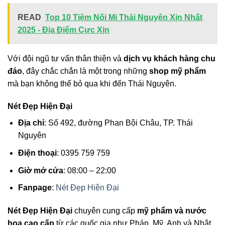
READ
Top 10 Tiệm Nối Mi Thái Nguyên Xịn Nhất
2025 - Địa Điểm Cực Xịn
Với đội ngũ tư vấn thân thiện và
dịch vụ khách hàng chu
đáo
, đây chắc chắn là một trong những
shop mỹ phẩm
mà bạn không thể bỏ qua khi đến Thái Nguyên.
Nét Đẹp Hiện Đại
Địa chỉ
: Số 492, đường Phan Bội Châu, TP. Thái
Nguyên
Điện thoại
: 0395 759 759
Giờ mở cửa
: 08:00 – 22:00
Fanpage
:
Nét Đẹp Hiện Đại
Nét Đẹp Hiện Đại
chuyên cung cấp
mỹ phẩm và nước
hoa cao cấp
từ các quốc gia như Pháp, Mỹ, Anh và Nhật