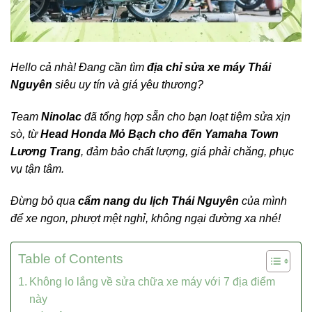
Hello cả nhà! Đang cần tìm
địa chỉ sửa xe máy Thái
Nguyên
siêu uy tín và giá yêu thương?
Team
Ninolac
đã tổng hợp sẵn cho bạn loạt tiệm sửa xịn
sò, từ
Head Honda Mỏ Bạch cho đến Yamaha Town
Lương Trang
, đảm bảo chất lượng, giá phải chăng, phục
vụ tận tâm.
Đừng bỏ qua
cẩm nang du lịch Thái Nguyên
của mình
để xe ngon, phượt mệt nghỉ, không ngại đường xa nhé!
Table of Contents
Không lo lắng về sửa chữa xe máy với 7 địa điểm
này