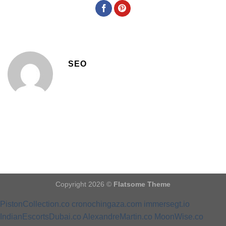
SEO
Copyright 2026 ©
Flatsome Theme
PistonCollection.co
cronochingaza.com
immersegt.io
IndianEscortsDubai.co
AlexandreMartin.co
MoonWise.co