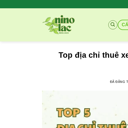
Chuyển
đến
nội
C
dung
Top địa chỉ thuê x
ĐÃ ĐĂNG 