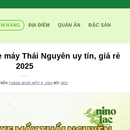
ẨM NANG
ĐỊA ĐIỂM
QUÁN ĂN
ĐẶC SẢN
e máy Thái Nguyên uy tín, giá rẻ
2025
TRÊN
THÁNG MƯỜI MỘT 9, 2024
BỞI
SEO