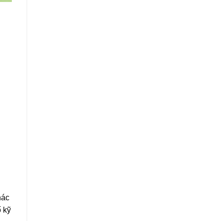
hác
ố kỹ