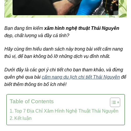
Bạn đang tìm kiếm
xăm hình nghệ thuật Thái Nguyên
đẹp, chất lượng và đầy cá tính?
H
ãy cùng tìm hiểu danh sách này trong bài viết cẩm nang
thú vị, để bạn không bỏ lỡ những dịch vụ đỉnh nhất.
Dưới đây là các gợi ý chi tiết cho bạn tham khảo, và đừng
quên ghé qua bài
cẩm nang du lịch chi tiết Thái Nguyên
để
biết thêm thông tin bổ ích nhé!
Table of Contents
Top 7 Địa Chỉ Xăm Hình Nghệ Thuật Thái Nguyên
Kết luận