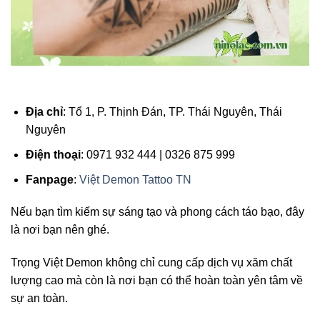
Địa chỉ
: Tổ 1, P. Thịnh Đán, TP. Thái Nguyên, Thái
Nguyên
Điện thoại
: 0971 932 444 | 0326 875 999
Fanpage
:
Việt Demon Tattoo TN
Nếu bạn tìm kiếm sự sáng tạo và phong cách táo bạo, đây
là nơi bạn nên ghé.
Trọng Việt Demon không chỉ cung cấp dịch vụ xăm chất
lượng cao mà còn là nơi bạn có thể hoàn toàn yên tâm về
sự an toàn.