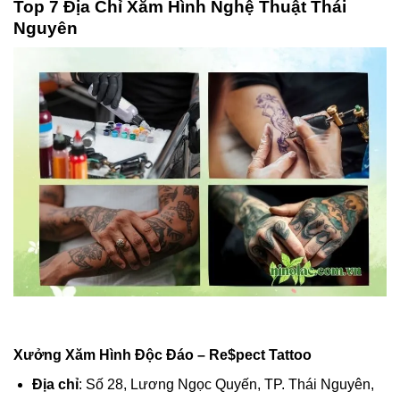
Top 7 Địa Chỉ Xăm Hình Nghệ Thuật Thái
Nguyên
Xưởng Xăm Hình Độc Đáo – Re$pect Tattoo
Địa chỉ
: Số 28, Lương Ngọc Quyến, TP. Thái Nguyên,