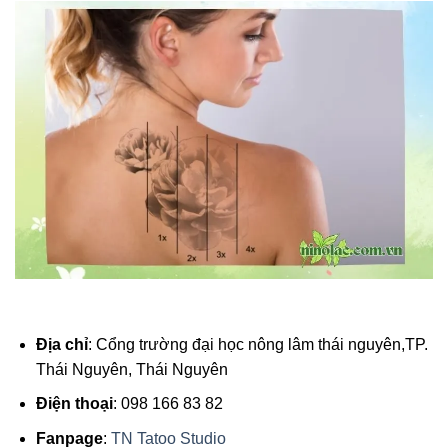
Địa chỉ
: Cổng trường đại học nông lâm thái nguyên,TP.
Thái Nguyên, Thái Nguyên
Điện thoại
: 098 166 83 82
Fanpage
:
TN Tatoo Studio