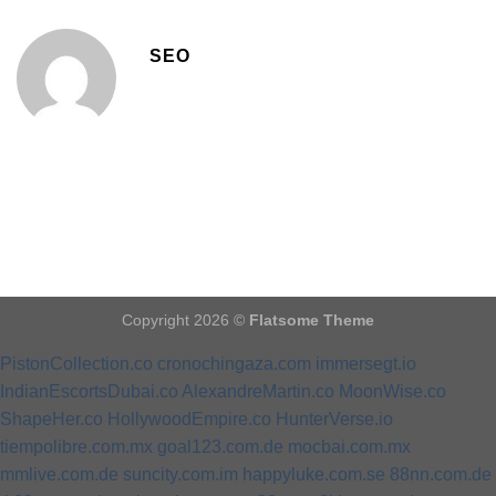
SEO
Copyright 2026 ©
Flatsome Theme
PistonCollection.co
cronochingaza.com
immersegt.io
IndianEscortsDubai.co
AlexandreMartin.co
MoonWise.co
ShapeHer.co
HollywoodEmpire.co
HunterVerse.io
tiempolibre.com.mx
goal123.com.de
mocbai.com.mx
mmlive.com.de
suncity.com.im
happyluke.com.se
88nn.com.de