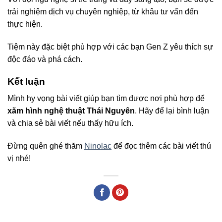
trải nghiệm dịch vụ chuyên nghiệp, từ khâu tư vấn đến
thực hiện.
Tiệm này đặc biệt phù hợp với các bạn Gen Z yêu thích sự
độc đáo và phá cách.
Kết luận
Mình hy vọng bài viết giúp bạn tìm được nơi phù hợp để
xăm hình nghệ thuật Thái Nguyên
. Hãy để lại bình luận
và chia sẻ bài viết nếu thấy hữu ích.
Đừng quên ghé thăm
Ninolac
để đọc thêm các bài viết thú
vị nhé!