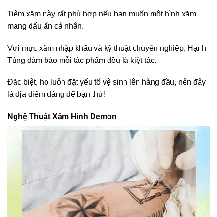
Tiệm xăm này rất phù hợp nếu bạn muốn một hình xăm
mang dấu ấn cá nhân.
Với mực xăm nhập khẩu và kỹ thuật chuyên nghiệp, Hạnh
Tùng đảm bảo mỗi tác phẩm đều là kiệt tác.
Đặc biệt, họ luôn đặt yếu tố vệ sinh lên hàng đầu, nên đây
là địa điểm đáng để bạn thử!
Nghệ Thuật Xăm Hình Demon