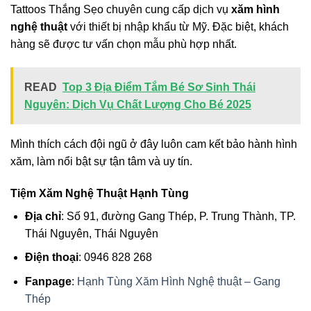
Tattoos Thắng Sẹo chuyên cung cấp dịch vụ
xăm hình
nghệ thuật
với thiết bị nhập khẩu từ Mỹ. Đặc biệt, khách
hàng sẽ được tư vấn chọn mẫu phù hợp nhất.
READ
Top 3 Địa Điểm Tắm Bé Sơ Sinh Thái
Nguyên: Dịch Vụ Chất Lượng Cho Bé 2025
Mình thích cách đội ngũ ở đây luôn cam kết bảo hành hình
xăm, làm nổi bật sự tận tâm và uy tín.
Tiệm Xăm Nghệ Thuật Hạnh Tùng
Địa chỉ
: Số 91, đường Gang Thép, P. Trung Thành, TP.
Thái Nguyên, Thái Nguyên
Điện thoại
: 0946 828 268
Fanpage
:
Hạnh Tùng Xăm Hình Nghệ thuật – Gang
Thép