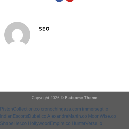
SEO
Copyright 2026 ©
Flatsome Theme
PistonCollection.co
cronochingaza.com
immersegt.io
IndianEscortsDubai.co
AlexandreMartin.co
MoonWise.co
ShapeHer.co
HollywoodEmpire.co
HunterVerse.io