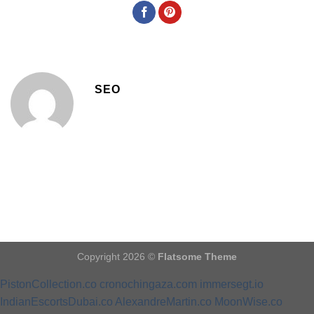
SEO
Copyright 2026 ©
Flatsome Theme
PistonCollection.co
cronochingaza.com
immersegt.io
IndianEscortsDubai.co
AlexandreMartin.co
MoonWise.co