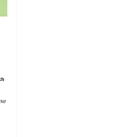
ch
 sự