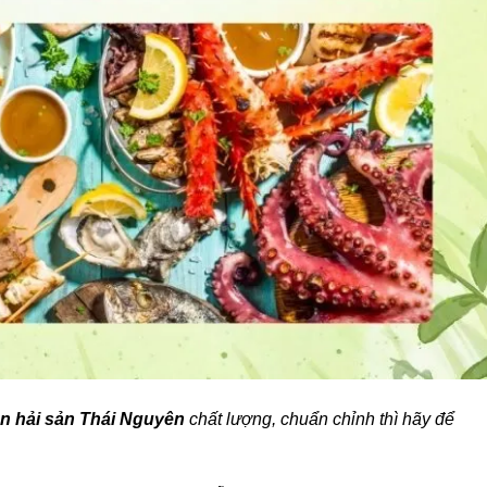
n hải sản Thái Nguyên
chất lượng, chuẩn chỉnh thì hãy để