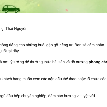
ng, Thái Nguyên
phòng riêng cho những buổi gặp gỡ riêng tư. Bạn sẽ cảm nhận
 tốt tại đây
à nơi lý tưởng để thưởng thức hải sản và đồ nướng
phong cá
ụ khách hàng muốn xem các trận đấu thể thao hoặc tổ chức các
ngũ đầu bếp chuyên nghiệp, đảm bảo hương vị tuyệt vời.