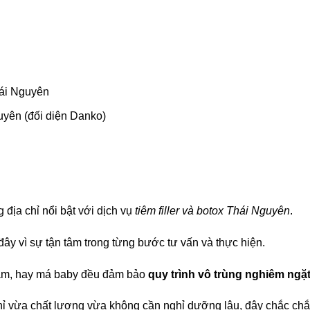
ái Nguyên
yên (đối diện Danko)
 địa chỉ nổi bật với dịch vụ
tiêm filler và botox Thái Nguyên
.
ây vì sự tận tâm trong từng bước tư vấn và thực hiện.
cằm, hay má baby đều đảm bảo
quy trình vô trùng nghiêm ngặ
chỉ vừa chất lượng vừa không cần nghỉ dưỡng lâu, đây chắc ch