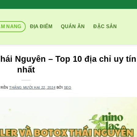
ẨM NANG
ĐỊA ĐIỂM
QUÁN ĂN
ĐẶC SẢN
Thái Nguyên – Top 10 địa chỉ uy tín
nhất
TRÊN
THÁNG MƯỜI HAI 22, 2024
BỞI
SEO