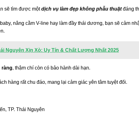
ạn sẽ tìm được một
dịch vụ làm đẹp không phẫu thuật
đáng t
ôi baby, nâng cằm V-line hay làm đầy thái dương, bạn sẽ cảm nh
ện.
i Nguyên Xịn Xò: Uy Tín & Chất Lượng Nhất 2025
õ ràng
, thậm chí còn có bảo hành dài hạn.
ch hàng rất chu đáo, mang lại cảm giác yên tâm tuyệt đối.
n, TP. Thái Nguyên