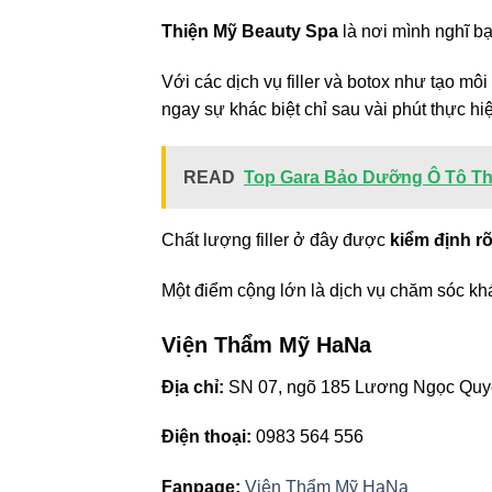
Thiện Mỹ Beauty Spa
là nơi mình nghĩ b
Với các dịch vụ filler và botox như tạo m
ngay sự khác biệt chỉ sau vài phút thực hi
READ
Top Gara Bảo Dưỡng Ô Tô Thá
Chất lượng filler ở đây được
kiểm định r
Một điểm cộng lớn là dịch vụ chăm sóc khá
Viện Thẩm Mỹ HaNa
Địa chỉ:
SN 07, ngõ 185 Lương Ngọc Quyế
Điện thoại:
0983 564 556
Fanpage:
Viện Thẩm Mỹ HaNa