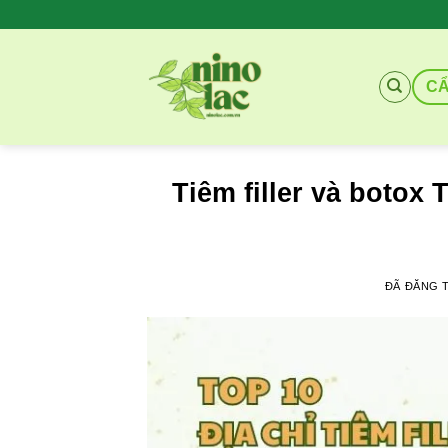
Chuyển
đến
nội
C
dung
Tiêm filler và botox 
ĐÃ ĐĂNG 