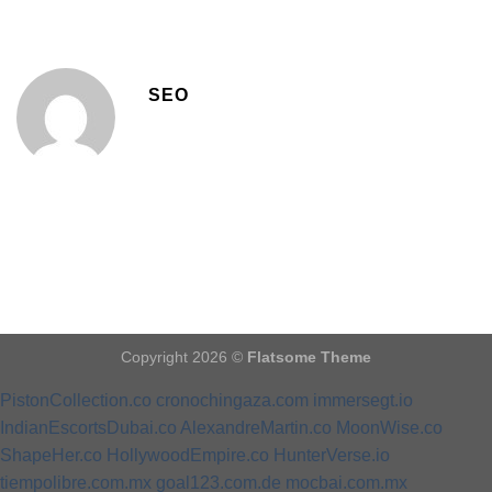
SEO
Copyright 2026 ©
Flatsome Theme
PistonCollection.co
cronochingaza.com
immersegt.io
IndianEscortsDubai.co
AlexandreMartin.co
MoonWise.co
ShapeHer.co
HollywoodEmpire.co
HunterVerse.io
tiempolibre.com.mx
goal123.com.de
mocbai.com.mx