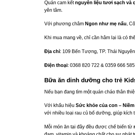
Quán cam kết
nguyên liệu tươi sạch và 
yên tâm.
Với phương châm
Ngon như mẹ nấu
, C
Khi mua mang về, chỉ cần hâm lại là có 
Địa chỉ
: 109 Bến Tượng, TP. Thái Nguyên
Điện thoại
: 0368 820 722 & 0359 666 585
Bữa ăn dinh dưỡng cho trẻ Kid
Nếu bạn đang tìm một quán cháo thân thiệ
Với khẩu hiệu
Sức khỏe của con – Niềm
với nhiều loại rau củ bổ dưỡng, giúp kích th
Mỗi món ăn tại đây đều được chế biến từ
đạm, vitamin và khoáng chất cho sự phát tr