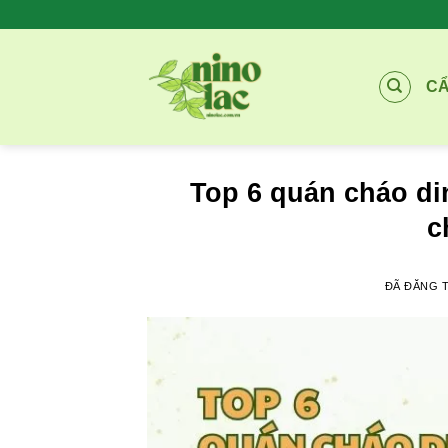
Chuyển
đến
nội
C
dung
Top 6 quán cháo di
c
ĐÃ ĐĂNG 