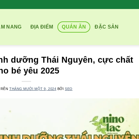
ẨM NANG
ĐỊA ĐIỂM
QUÁN ĂN
ĐẶC SẢN
nh dưỡng Thái Nguyên, cực chất
ho bé yêu 2025
TRÊN
THÁNG MƯỜI MỘT 9, 2024
BỞI
SEO