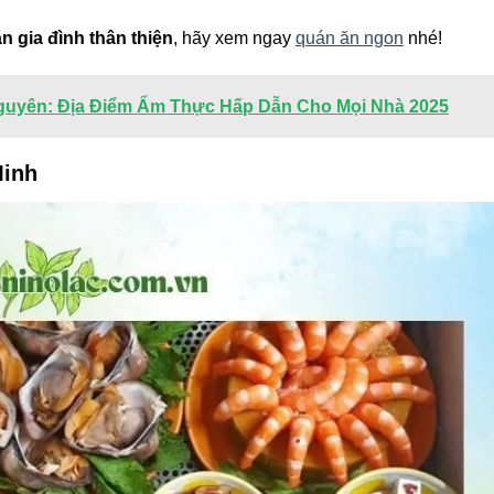
n gia đình thân thiện
, hãy xem ngay
quán ăn ngon
nhé!
guyên: Địa Điểm Ẩm Thực Hấp Dẫn Cho Mọi Nhà 2025
Minh