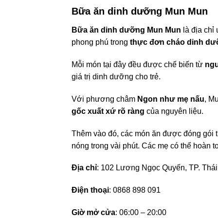
Bữa ăn dinh dưỡng Mun Mun
Bữa ăn dinh dưỡng Mun Mun
là địa chỉ
phong phú trong
thực đơn cháo dinh d
Mỗi món tại đây đều được chế biến từ
ngu
giá trị dinh dưỡng cho trẻ.
Với phương châm
Ngon như mẹ nấu
, M
gốc xuất xứ rõ ràng
của nguyên liệu.
Thêm vào đó, các món ăn được đóng gói t
nóng trong vài phút. Các mẹ có thể hoàn t
Địa chỉ
: 102 Lương Ngọc Quyến, TP. Thá
Điện thoại
: 0868 898 091
Giờ mở cửa
: 06:00 – 20:00